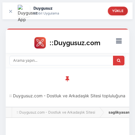
Duygusuz
×
YÜKLE
Mobil Uygulama
:: Duygusuz.com - Dostluk ve Arkadaşlık Sitesi topluluğuna
hoş geldin ziyaretçi! Aramıza katılmak istersen kayıt
:: Duygusuz.com - Dostluk ve Arkadaşlık Sitesi
saglikyasam, Adl
olabilirsin, oldukça kolay ve zahmetsizdir.