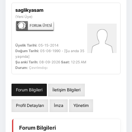
Giriş Yap
Üye Ol
saglikyasam
(Yeni Üye)
Üyelik Tarihi:
05-15-2014
Doğum Tarihi:
05-06-1990 - [Şu anda 35
yaşında]
Şu anki Tarih:
08-09-2026
Saat:
12:25 AM
Durum:
Çevrimdışı
Forum Bilgileri
İletişim Bilgileri
Profil Detayları
İmza
Yönetim
Forum Bilgileri