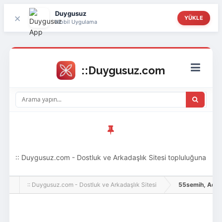
Duygusuz
×
YÜKLE
Mobil Uygulama
:: Duygusuz.com - Dostluk ve Arkadaşlık Sitesi topluluğuna
hoş geldin ziyaretçi! Aramıza katılmak istersen kayıt
:: Duygusuz.com - Dostluk ve Arkadaşlık Sitesi
55semih, Adlı Ku
olabilirsin, oldukça kolay ve zahmetsizdir.