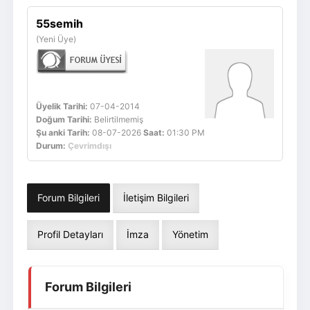
Giriş Yap
Üye Ol
55semih
(Yeni Üye)
Üyelik Tarihi:
07-04-2014
Doğum Tarihi:
Belirtilmemiş
Şu anki Tarih:
08-07-2026
Saat:
01:30 PM
Durum:
Çevrimdışı
Forum Bilgileri
İletişim Bilgileri
Profil Detayları
İmza
Yönetim
Forum Bilgileri