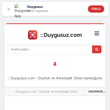
Duygusuz
×
YÜKLE
Mobil Uygulama
:: Duygusuz.com - Dostluk ve Arkadaşlık Sitesi topluluğuna
hoş geldin ziyaretçi! Aramıza katılmak istersen kayıt
:: Duygusuz.com - Dostluk ve Arkadaşlık Sitesi
GKHN909, Adlı Ku
olabilirsin, oldukça kolay ve zahmetsizdir.