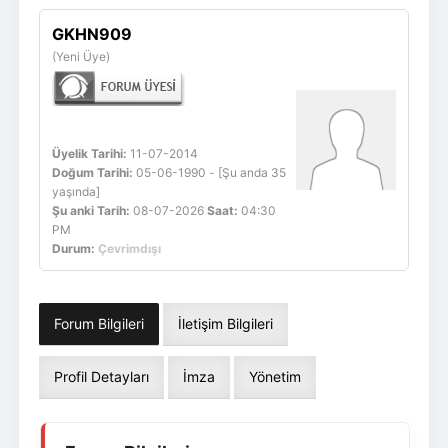
Giriş Yap
Üye Ol
GKHN909
(Yeni Üye)
Üyelik Tarihi:
11-07-2014
Doğum Tarihi:
05-06-1990 - [Şu anda 35
yaşında]
Şu anki Tarih:
08-07-2026
Saat:
04:30
PM
Durum:
Çevrimdışı
Forum Bilgileri
İletişim Bilgileri
Profil Detayları
İmza
Yönetim