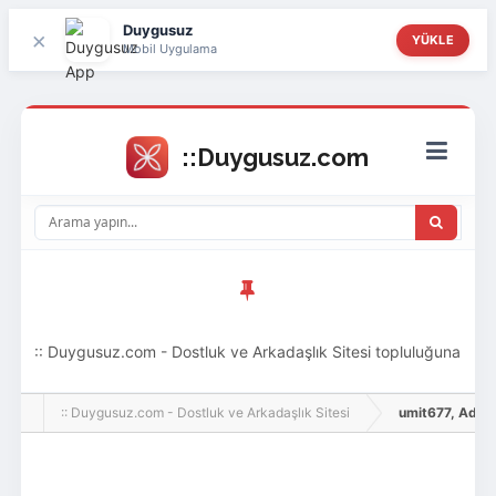
Duygusuz
×
YÜKLE
Mobil Uygulama
:: Duygusuz.com - Dostluk ve Arkadaşlık Sitesi topluluğuna
hoş geldin ziyaretçi! Aramıza katılmak istersen kayıt
:: Duygusuz.com - Dostluk ve Arkadaşlık Sitesi
umit677, Adlı Ku
olabilirsin, oldukça kolay ve zahmetsizdir.