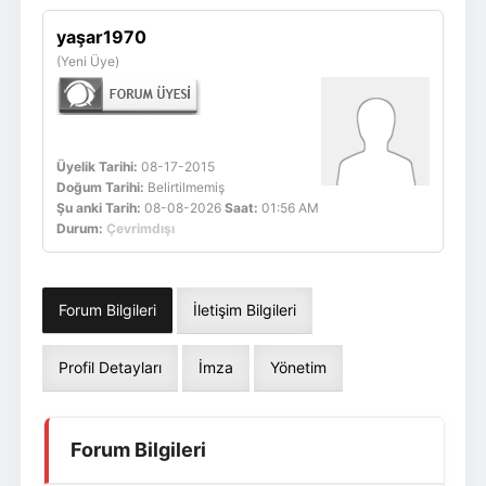
Giriş Yap
Üye Ol
yaşar1970
(Yeni Üye)
Üyelik Tarihi:
08-17-2015
Doğum Tarihi:
Belirtilmemiş
Şu anki Tarih:
08-08-2026
Saat:
01:56 AM
Durum:
Çevrimdışı
Forum Bilgileri
İletişim Bilgileri
Profil Detayları
İmza
Yönetim
Forum Bilgileri