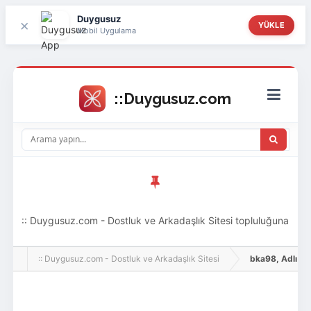
Duygusuz
×
YÜKLE
Mobil Uygulama
:: Duygusuz.com - Dostluk ve Arkadaşlık Sitesi topluluğuna
hoş geldin ziyaretçi! Aramıza katılmak istersen kayıt
:: Duygusuz.com - Dostluk ve Arkadaşlık Sitesi
bka98, Adlı Kull
olabilirsin, oldukça kolay ve zahmetsizdir.