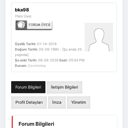
Giriş Yap
Üye Ol
bka98
(Yeni Üye)
Üyelik Tarihi:
01-14-2016
Doğum Tarihi:
05-06-1990 - [Şu anda 35
yaşında]
Şu anki Tarih:
08-06-2026
Saat:
05:54 PM
Durum:
Çevrimdışı
Forum Bilgileri
İletişim Bilgileri
Profil Detayları
İmza
Yönetim
Forum Bilgileri