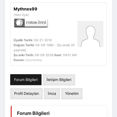
Giriş Yap
Üye Ol
Mythnes99
(Yeni Üye)
Üyelik Tarihi:
06-21-2016
Doğum Tarihi:
05-06-1990 - [Şu anda 35
yaşında]
Şu anki Tarih:
08-08-2026
Saat:
09:51 AM
Durum:
Çevrimdışı
Forum Bilgileri
İletişim Bilgileri
Profil Detayları
İmza
Yönetim
Forum Bilgileri