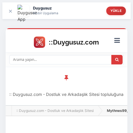
Duygusuz
×
YÜKLE
Mobil Uygulama
:: Duygusuz.com - Dostluk ve Arkadaşlık Sitesi topluluğuna
hoş geldin ziyaretçi! Aramıza katılmak istersen kayıt
:: Duygusuz.com - Dostluk ve Arkadaşlık Sitesi
Mythnes99, Adlı 
olabilirsin, oldukça kolay ve zahmetsizdir.