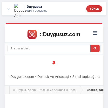
Duygusuz
×
YÜKLE
Mobil Uygulama
:: Duygusuz.com - Dostluk ve Arkadaşlık Sitesi topluluğuna
hoş geldin ziyaretçi! Aramıza katılmak istersen kayıt
:: Duygusuz.com - Dostluk ve Arkadaşlık Sitesi
Bastille, Adlı Ku
olabilirsin, oldukça kolay ve zahmetsizdir.