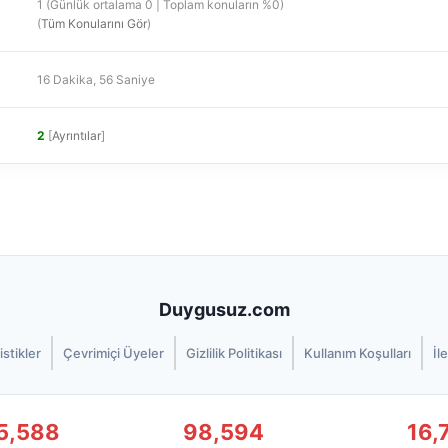
1 (Günlük ortalama 0 | Toplam konuların %0)
(
Tüm Konularını Gör
)
16 Dakika, 56 Saniye
2
[
Ayrıntılar
]
Duygusuz.com
istikler
Çevrimiçi Üyeler
Gizlilik Politikası
Kullanım Koşulları
İl
5,588
98,594
16,