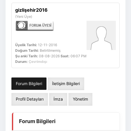
Giriş Yap
Üye Ol
gizlişehir2016
(Yeni Üye)
Üyelik Tarihi:
12-11-2016
Doğum Tarihi:
Belirtilmemiş
Şu anki Tarih:
08-08-2026
Saat:
06:07 PM
Durum:
Çevrimdışı
Forum Bilgileri
İletişim Bilgileri
Profil Detayları
İmza
Yönetim
Forum Bilgileri