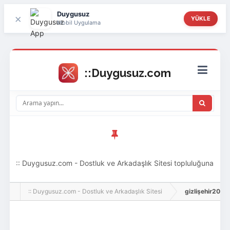
Duygusuz
×
YÜKLE
Mobil Uygulama
:: Duygusuz.com - Dostluk ve Arkadaşlık Sitesi topluluğuna
hoş geldin ziyaretçi! Aramıza katılmak istersen kayıt
:: Duygusuz.com - Dostluk ve Arkadaşlık Sitesi
gizlişehir2016, 
olabilirsin, oldukça kolay ve zahmetsizdir.