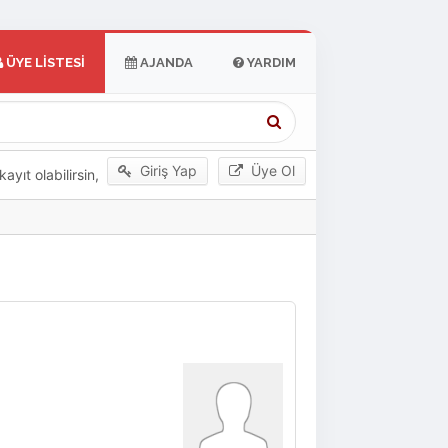
ÜYE LISTESI
AJANDA
YARDIM
Giriş Yap
Üye Ol
yıt olabilirsin,