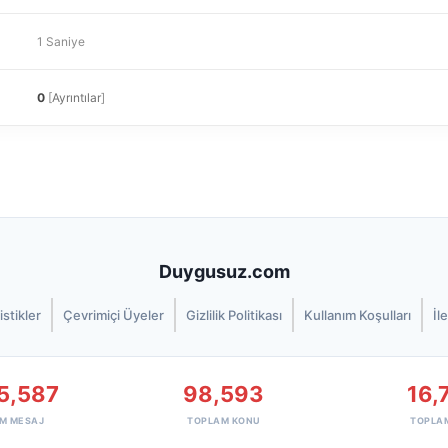
1 Saniye
0
[
Ayrıntılar
]
Duygusuz.com
istikler
Çevrimiçi Üyeler
Gizlilik Politikası
Kullanım Koşulları
İl
5,587
98,593
16,
M MESAJ
TOPLAM KONU
TOPLA