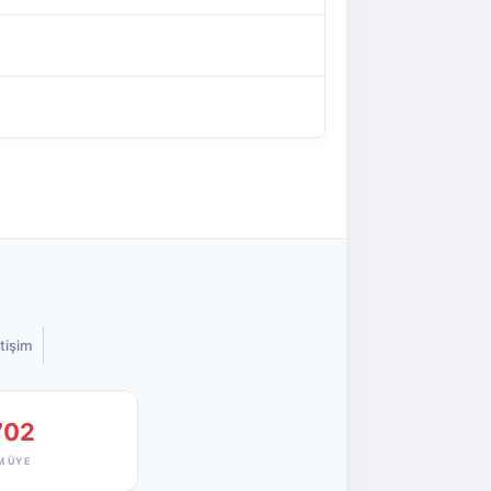
etişim
702
M ÜYE