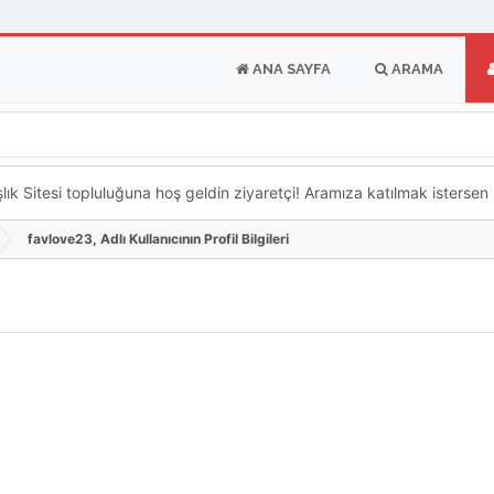
ANA SAYFA
ARAMA
k Sitesi topluluğuna hoş geldin ziyaretçi! Aramıza katılmak istersen ka
favlove23, Adlı Kullanıcının Profil Bilgileri