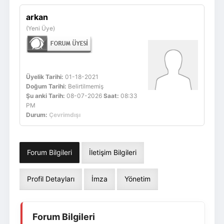
Giriş Yap
Üye Ol
arkan
(Yeni Üye)
Üyelik Tarihi:
01-18-2021
Doğum Tarihi:
Belirtilmemiş
Şu anki Tarih:
08-07-2026
Saat:
08:33
PM
Durum:
Çevrimdışı
Forum Bilgileri
İletişim Bilgileri
Profil Detayları
İmza
Yönetim
Forum Bilgileri