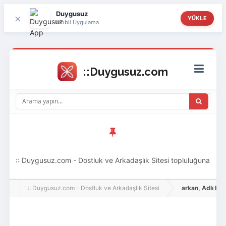
Duygusuz
×
YÜKLE
Mobil Uygulama
:: Duygusuz.com - Dostluk ve Arkadaşlık Sitesi topluluğuna
hoş geldin ziyaretçi! Aramıza katılmak istersen kayıt
:: Duygusuz.com - Dostluk ve Arkadaşlık Sitesi
arkan, Adlı Kulla
olabilirsin, oldukça kolay ve zahmetsizdir.