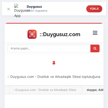
Duygusuz
×
YÜKLE
Mobil Uygulama
:: Duygusuz.com - Dostluk ve Arkadaşlık Sitesi topluluğuna
hoş geldin ziyaretçi! Aramıza katılmak istersen kayıt
:: Duygusuz.com - Dostluk ve Arkadaşlık Sitesi
duygar, Adlı Kul
olabilirsin, oldukça kolay ve zahmetsizdir.