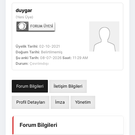
Giriş Yap
Üye Ol
duygar
(Yeni Üye)
Üyelik Tarihi:
02-10-2021
Doğum Tarihi:
Belirtilmemiş
Şu anki Tarih:
08-07-2026
Saat:
11:29 AM
Durum:
Çevrimdışı
Forum Bilgileri
İletişim Bilgileri
Profil Detayları
İmza
Yönetim
Forum Bilgileri