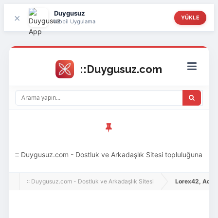
Duygusuz
×
YÜKLE
Mobil Uygulama
:: Duygusuz.com - Dostluk ve Arkadaşlık Sitesi topluluğuna
hoş geldin ziyaretçi! Aramıza katılmak istersen kayıt
:: Duygusuz.com - Dostluk ve Arkadaşlık Sitesi
Lorex42, Adlı Ku
olabilirsin, oldukça kolay ve zahmetsizdir.