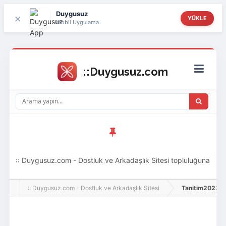
Duygusuz
×
YÜKLE
Mobil Uygulama
:: Duygusuz.com - Dostluk ve Arkadaşlık Sitesi topluluğuna
hoş geldin ziyaretçi! Aramıza katılmak istersen kayıt
:: Duygusuz.com - Dostluk ve Arkadaşlık Sitesi
Tanitim2022, Adl
olabilirsin, oldukça kolay ve zahmetsizdir.