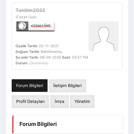
Giriş Yap
Üye Ol
Tanitim2022
(Cezalı Üye)
Üyelik Tarihi:
05-11-2021
Doğum Tarihi:
Belirtilmemiş
Şu anki Tarih:
08-06-2026
Saat:
05:57 PM
Durum:
Çevrimdışı
Forum Bilgileri
İletişim Bilgileri
Profil Detayları
İmza
Yönetim
Forum Bilgileri