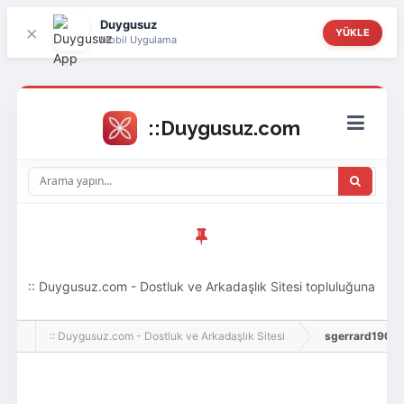
Duygusuz
×
YÜKLE
Mobil Uygulama
:: Duygusuz.com - Dostluk ve Arkadaşlık Sitesi topluluğuna
hoş geldin ziyaretçi! Aramıza katılmak istersen kayıt
:: Duygusuz.com - Dostluk ve Arkadaşlık Sitesi
sgerrard190, Adl
olabilirsin, oldukça kolay ve zahmetsizdir.