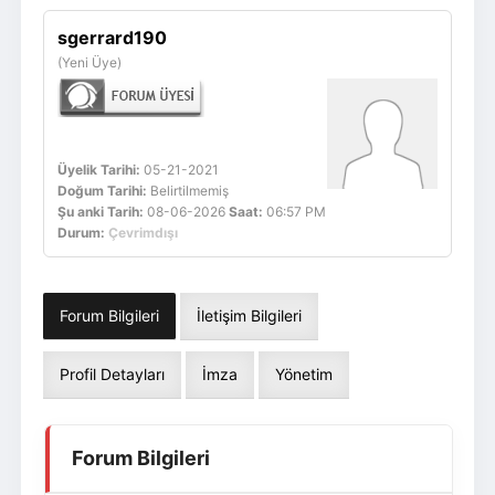
Giriş Yap
Üye Ol
sgerrard190
(Yeni Üye)
Üyelik Tarihi:
05-21-2021
Doğum Tarihi:
Belirtilmemiş
Şu anki Tarih:
08-06-2026
Saat:
06:57 PM
Durum:
Çevrimdışı
Forum Bilgileri
İletişim Bilgileri
Profil Detayları
İmza
Yönetim
Forum Bilgileri