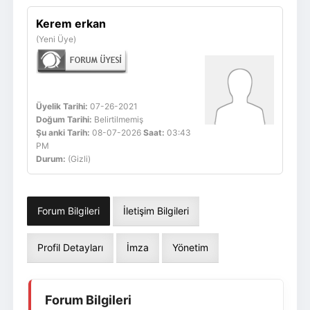
Giriş Yap
Üye Ol
Kerem erkan
(Yeni Üye)
Üyelik Tarihi:
07-26-2021
Doğum Tarihi:
Belirtilmemiş
Şu anki Tarih:
08-07-2026
Saat:
03:43
PM
Durum:
(Gizli)
Forum Bilgileri
İletişim Bilgileri
Profil Detayları
İmza
Yönetim
Forum Bilgileri