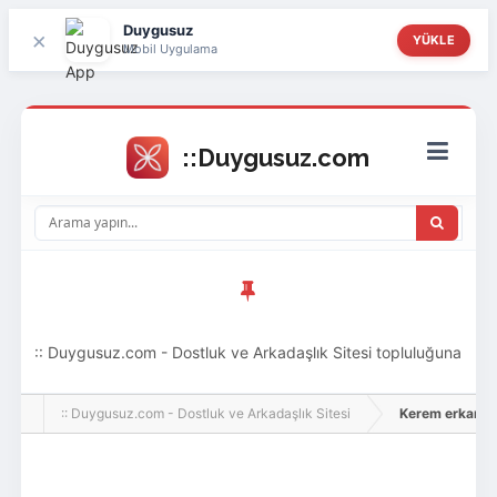
Duygusuz
×
YÜKLE
Mobil Uygulama
:: Duygusuz.com - Dostluk ve Arkadaşlık Sitesi topluluğuna
hoş geldin ziyaretçi! Aramıza katılmak istersen kayıt
:: Duygusuz.com - Dostluk ve Arkadaşlık Sitesi
Kerem erkan, Adl
olabilirsin, oldukça kolay ve zahmetsizdir.