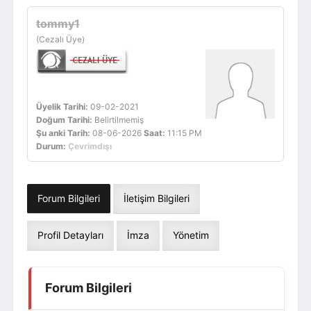
Giriş Yap
Üye Ol
tommy1
(Cezalı Üye)
Üyelik Tarihi:
09-02-2021
Doğum Tarihi:
Belirtilmemiş
Şu anki Tarih:
08-06-2026
Saat:
11:15 PM
Durum:
Çevrimdışı
Forum Bilgileri
İletişim Bilgileri
Profil Detayları
İmza
Yönetim
Forum Bilgileri