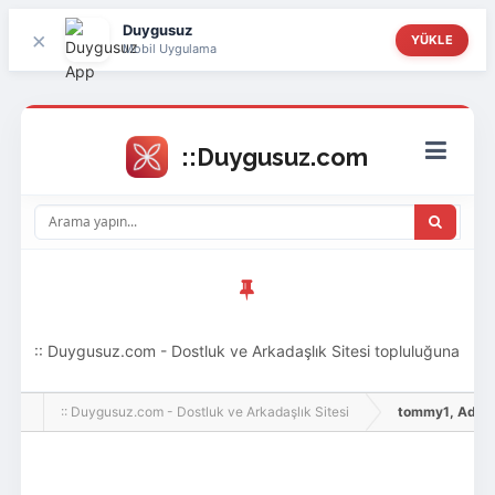
Duygusuz
×
YÜKLE
Mobil Uygulama
:: Duygusuz.com - Dostluk ve Arkadaşlık Sitesi topluluğuna
hoş geldin ziyaretçi! Aramıza katılmak istersen kayıt
:: Duygusuz.com - Dostluk ve Arkadaşlık Sitesi
tommy1, Adlı Kul
olabilirsin, oldukça kolay ve zahmetsizdir.