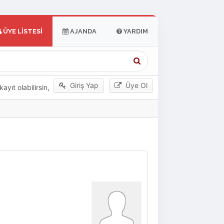
ÜYE LISTESI
AJANDA
YARDIM
Giriş Yap
Üye Ol
yıt olabilirsin,