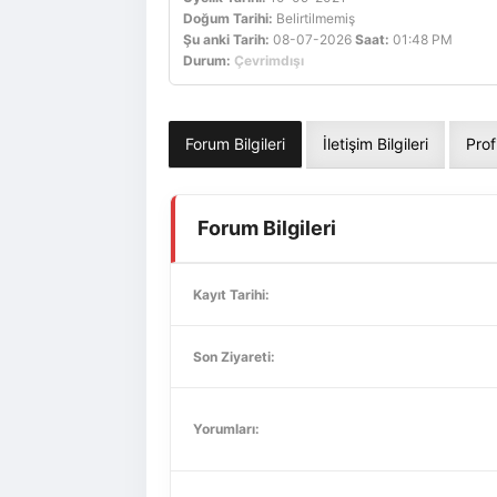
Doğum Tarihi:
Belirtilmemiş
Şu anki Tarih:
08-07-2026
Saat:
01:48 PM
Durum:
Çevrimdışı
Forum Bilgileri
İletişim Bilgileri
Prof
Forum Bilgileri
Kayıt Tarihi:
Son Ziyareti:
Yorumları: