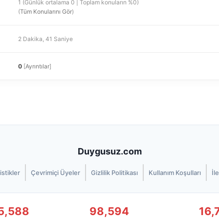
1 (Günlük ortalama 0 | Toplam konuların %0)
(
Tüm Konularını Gör
)
2 Dakika, 41 Saniye
0
[
Ayrıntılar
]
Duygusuz.com
istikler
Çevrimiçi Üyeler
Gizlilik Politikası
Kullanım Koşulları
İl
5,588
98,594
16,