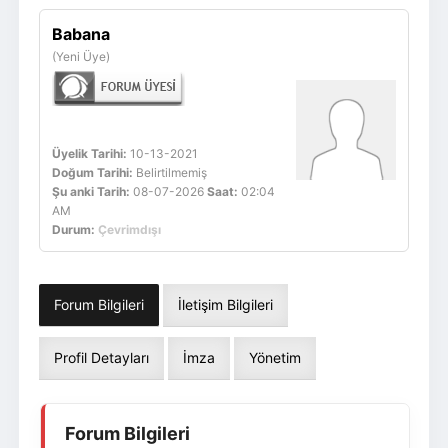
Giriş Yap
Üye Ol
Babana
(Yeni Üye)
Üyelik Tarihi:
10-13-2021
Doğum Tarihi:
Belirtilmemiş
Şu anki Tarih:
08-07-2026
Saat:
02:04
AM
Durum:
Çevrimdışı
Forum Bilgileri
İletişim Bilgileri
Profil Detayları
İmza
Yönetim
Forum Bilgileri