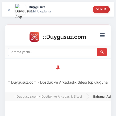
Duygusuz
×
YÜKLE
Mobil Uygulama
:: Duygusuz.com - Dostluk ve Arkadaşlık Sitesi topluluğuna
hoş geldin ziyaretçi! Aramıza katılmak istersen kayıt
:: Duygusuz.com - Dostluk ve Arkadaşlık Sitesi
Babana, Adlı Kul
olabilirsin, oldukça kolay ve zahmetsizdir.