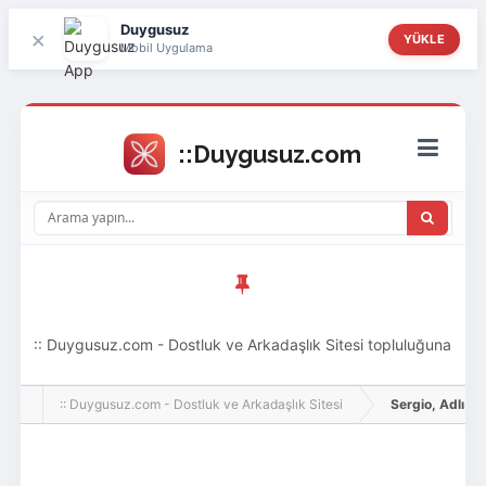
Duygusuz
×
YÜKLE
Mobil Uygulama
:: Duygusuz.com - Dostluk ve Arkadaşlık Sitesi topluluğuna
hoş geldin ziyaretçi! Aramıza katılmak istersen kayıt
:: Duygusuz.com - Dostluk ve Arkadaşlık Sitesi
Sergio, Adlı Kull
olabilirsin, oldukça kolay ve zahmetsizdir.