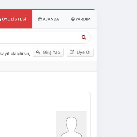
ÜYE LISTESI
AJANDA
YARDIM
Giriş Yap
Üye Ol
yıt olabilirsin,