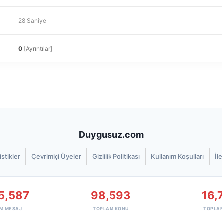
28 Saniye
0
[
Ayrıntılar
]
Duygusuz.com
istikler
Çevrimiçi Üyeler
Gizlilik Politikası
Kullanım Koşulları
İl
5,587
98,593
16,
M MESAJ
TOPLAM KONU
TOPLA