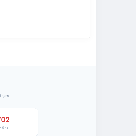
etişim
702
M ÜYE