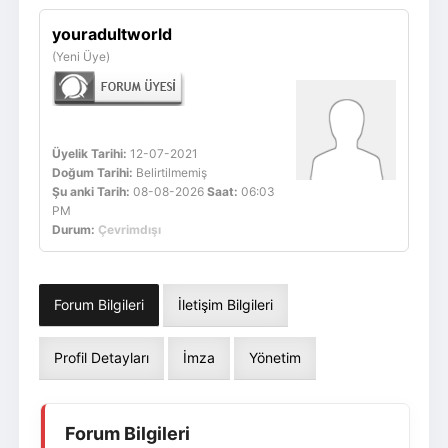
Giriş Yap
Üye Ol
youradultworld
(Yeni Üye)
Üyelik Tarihi:
12-07-2021
Doğum Tarihi:
Belirtilmemiş
Şu anki Tarih:
08-08-2026
Saat:
06:03
PM
Durum:
Çevrimdışı
Forum Bilgileri
İletişim Bilgileri
Profil Detayları
İmza
Yönetim
Forum Bilgileri