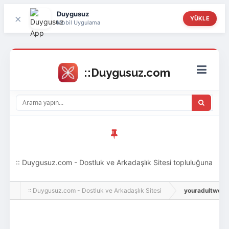
Duygusuz
×
YÜKLE
Mobil Uygulama
:: Duygusuz.com - Dostluk ve Arkadaşlık Sitesi topluluğuna
hoş geldin ziyaretçi! Aramıza katılmak istersen kayıt
:: Duygusuz.com - Dostluk ve Arkadaşlık Sitesi
youradultworld, 
olabilirsin, oldukça kolay ve zahmetsizdir.