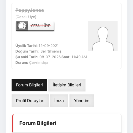
Giriş Yap
Üye Ol
PoppyJones
(Cezalı Üye)
Üyelik Tarihi:
12-09-2021
Doğum Tarihi:
Belirtilmemiş
Şu anki Tarih:
08-07-2026
Saat:
11:49 AM
Durum:
Çevrimdışı
Forum Bilgileri
İletişim Bilgileri
Profil Detayları
İmza
Yönetim
Forum Bilgileri