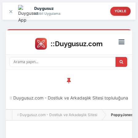
Duygusuz
×
YÜKLE
Mobil Uygulama
:: Duygusuz.com - Dostluk ve Arkadaşlık Sitesi topluluğuna
hoş geldin ziyaretçi! Aramıza katılmak istersen kayıt
:: Duygusuz.com - Dostluk ve Arkadaşlık Sitesi
PoppyJones, Adlı
olabilirsin, oldukça kolay ve zahmetsizdir.