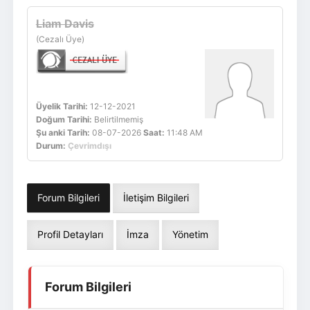
Giriş Yap
Üye Ol
Liam Davis
(Cezalı Üye)
Üyelik Tarihi:
12-12-2021
Doğum Tarihi:
Belirtilmemiş
Şu anki Tarih:
08-07-2026
Saat:
11:48 AM
Durum:
Çevrimdışı
Forum Bilgileri
İletişim Bilgileri
Profil Detayları
İmza
Yönetim
Forum Bilgileri