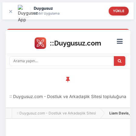
Duygusuz
×
YÜKLE
Mobil Uygulama
:: Duygusuz.com - Dostluk ve Arkadaşlık Sitesi topluluğuna
hoş geldin ziyaretçi! Aramıza katılmak istersen kayıt
:: Duygusuz.com - Dostluk ve Arkadaşlık Sitesi
Liam Davis, Adlı
olabilirsin, oldukça kolay ve zahmetsizdir.