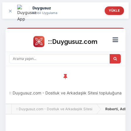
Duygusuz
×
YÜKLE
Mobil Uygulama
:: Duygusuz.com - Dostluk ve Arkadaşlık Sitesi topluluğuna
hoş geldin ziyaretçi! Aramıza katılmak istersen kayıt
:: Duygusuz.com - Dostluk ve Arkadaşlık Sitesi
Roberti, Adlı Kul
olabilirsin, oldukça kolay ve zahmetsizdir.