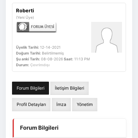
Giriş Yap
Üye Ol
Roberti
(Yeni Üye)
Üyelik Tarihi:
12-14-2021
Doğum Tarihi:
Belirtilmemiş
Şu anki Tarih:
08-08-2026
Saat:
11:13 PM
Durum:
Çevrimdışı
Forum Bilgileri
İletişim Bilgileri
Profil Detayları
İmza
Yönetim
Forum Bilgileri