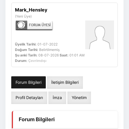
Giriş Yap
Üye Ol
Mark_Hensley
(Yeni Üye)
Üyelik Tarihi:
01-07-2022
Doğum Tarihi:
Belirtilmemiş
Şu anki Tarih:
08-07-2026
Saat:
01:01 AM
Durum:
Çevrimdışı
Forum Bilgileri
İletişim Bilgileri
Profil Detayları
İmza
Yönetim
Forum Bilgileri