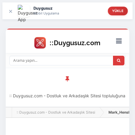
Duygusuz
×
YÜKLE
Mobil Uygulama
:: Duygusuz.com - Dostluk ve Arkadaşlık Sitesi topluluğuna
hoş geldin ziyaretçi! Aramıza katılmak istersen kayıt
:: Duygusuz.com - Dostluk ve Arkadaşlık Sitesi
Mark_Hensley, Ad
olabilirsin, oldukça kolay ve zahmetsizdir.