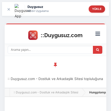
Duygusuz
×
YÜKLE
Mobil Uygulama
:: Duygusuz.com - Dostluk ve Arkadaşlık Sitesi topluluğuna
hoş geldin ziyaretçi! Aramıza katılmak istersen kayıt
:: Duygusuz.com - Dostluk ve Arkadaşlık Sitesi
Hungplomp, Adlı 
olabilirsin, oldukça kolay ve zahmetsizdir.