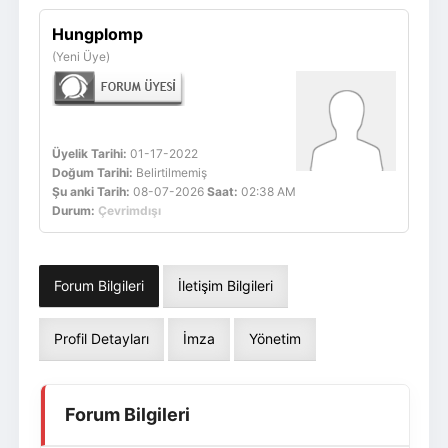
Giriş Yap
Üye Ol
Hungplomp
(Yeni Üye)
Üyelik Tarihi:
01-17-2022
Doğum Tarihi:
Belirtilmemiş
Şu anki Tarih:
08-07-2026
Saat:
02:38 AM
Durum:
Çevrimdışı
Forum Bilgileri
İletişim Bilgileri
Profil Detayları
İmza
Yönetim
Forum Bilgileri