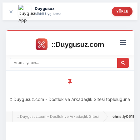
Duygusuz
×
YÜKLE
Mobil Uygulama
:: Duygusuz.com - Dostluk ve Arkadaşlık Sitesi topluluğuna
hoş geldin ziyaretçi! Aramıza katılmak istersen kayıt
:: Duygusuz.com - Dostluk ve Arkadaşlık Sitesi
chris.ly0519, Ad
olabilirsin, oldukça kolay ve zahmetsizdir.