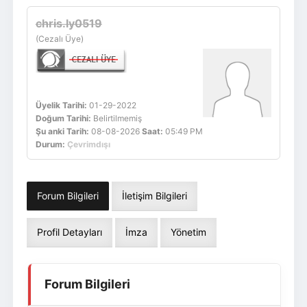
Giriş Yap
Üye Ol
chris.ly0519
(Cezalı Üye)
Üyelik Tarihi:
01-29-2022
Doğum Tarihi:
Belirtilmemiş
Şu anki Tarih:
08-08-2026
Saat:
05:49 PM
Durum:
Çevrimdışı
Forum Bilgileri
İletişim Bilgileri
Profil Detayları
İmza
Yönetim
Forum Bilgileri