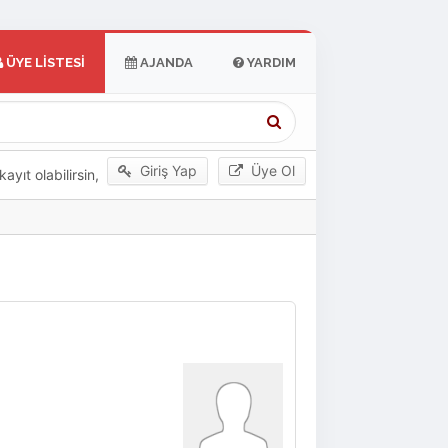
ÜYE LISTESI
AJANDA
YARDIM
Giriş Yap
Üye Ol
yıt olabilirsin,