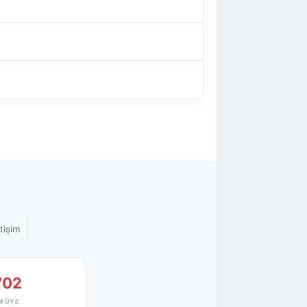
etişim
702
M ÜYE