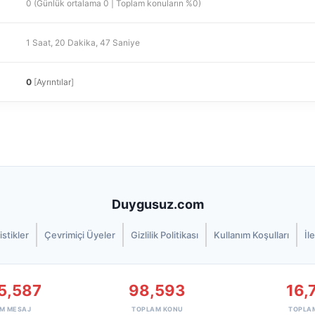
0 (Günlük ortalama 0 | Toplam konuların %0)
1 Saat, 20 Dakika, 47 Saniye
0
[
Ayrıntılar
]
Duygusuz.com
istikler
Çevrimiçi Üyeler
Gizlilik Politikası
Kullanım Koşulları
İl
5,587
98,593
16,
M MESAJ
TOPLAM KONU
TOPLA