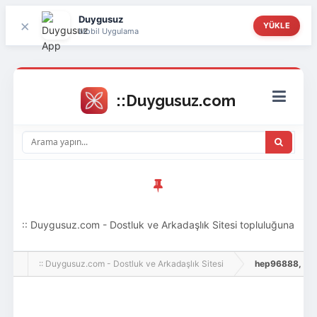
Duygusuz
×
YÜKLE
Mobil Uygulama
:: Duygusuz.com - Dostluk ve Arkadaşlık Sitesi topluluğuna
hoş geldin ziyaretçi! Aramıza katılmak istersen kayıt
:: Duygusuz.com - Dostluk ve Arkadaşlık Sitesi
hep96888, Adlı K
olabilirsin, oldukça kolay ve zahmetsizdir.