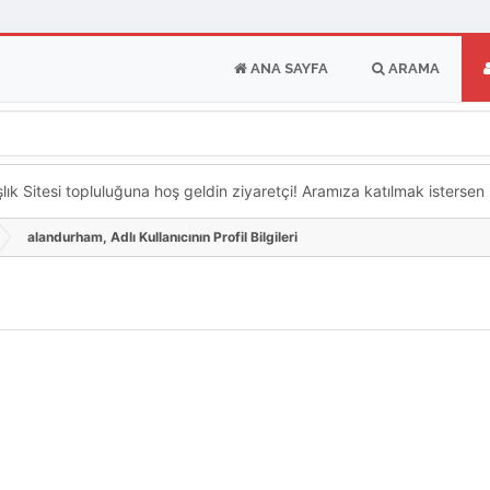
ANA SAYFA
ARAMA
k Sitesi topluluğuna hoş geldin ziyaretçi! Aramıza katılmak istersen ka
alandurham, Adlı Kullanıcının Profil Bilgileri