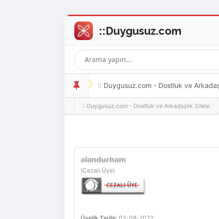
:: Duygusuz.com - Dostluk ve Arkadaşlı
:: Duygusuz.com - Dostluk ve Arkadaşlık Sitesi
oldukça kolay ve zahmetsizdir.
alandurham
(Cezalı Üye)
Üyelik Tarihi:
02-08-2022