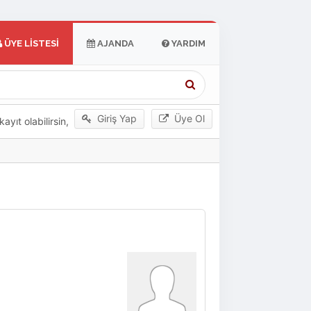
ÜYE LISTESI
AJANDA
YARDIM
Giriş Yap
Üye Ol
yıt olabilirsin,