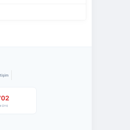
etişim
702
M ÜYE