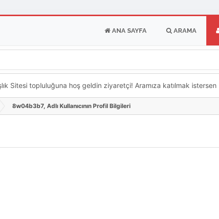
ANA SAYFA
ARAMA
k Sitesi topluluğuna hoş geldin ziyaretçi! Aramıza katılmak istersen ka
8w04b3b7, Adlı Kullanıcının Profil Bilgileri