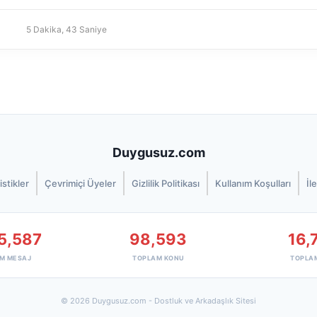
5 Dakika, 43 Saniye
Duygusuz.com
istikler
Çevrimiçi Üyeler
Gizlilik Politikası
Kullanım Koşulları
İl
5,587
98,593
16,
M MESAJ
TOPLAM KONU
TOPLA
© 2026 Duygusuz.com - Dostluk ve Arkadaşlık Sitesi