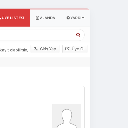
ÜYE LISTESI
AJANDA
YARDIM
Giriş Yap
Üye Ol
yıt olabilirsin,