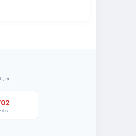
etişim
702
M ÜYE