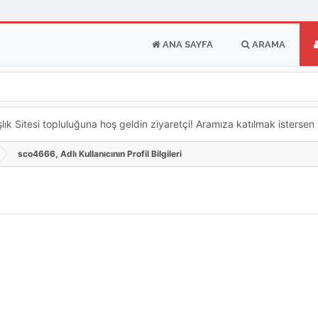
ANA SAYFA
ARAMA
k Sitesi topluluğuna hoş geldin ziyaretçi! Aramıza katılmak istersen ka
sco4666, Adlı Kullanıcının Profil Bilgileri