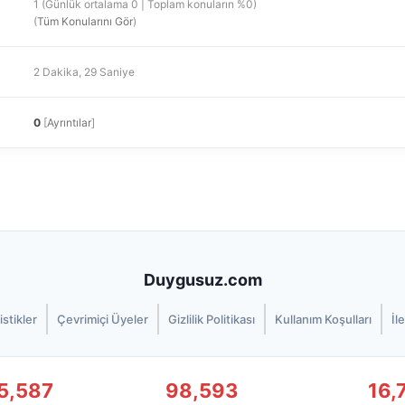
1 (Günlük ortalama 0 | Toplam konuların %0)
(
Tüm Konularını Gör
)
2 Dakika, 29 Saniye
0
[
Ayrıntılar
]
Duygusuz.com
istikler
Çevrimiçi Üyeler
Gizlilik Politikası
Kullanım Koşulları
İl
5,587
98,593
16,