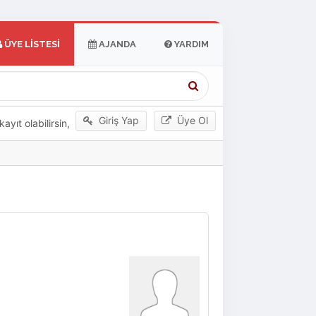
ÜYE LISTESI
AJANDA
YARDIM
Giriş Yap
Üye Ol
yıt olabilirsin,