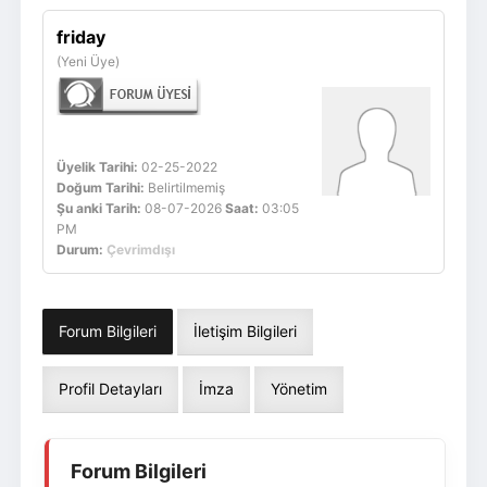
Giriş Yap
Üye Ol
friday
(Yeni Üye)
Üyelik Tarihi:
02-25-2022
Doğum Tarihi:
Belirtilmemiş
Şu anki Tarih:
08-07-2026
Saat:
03:05
PM
Durum:
Çevrimdışı
Forum Bilgileri
İletişim Bilgileri
Profil Detayları
İmza
Yönetim
Forum Bilgileri