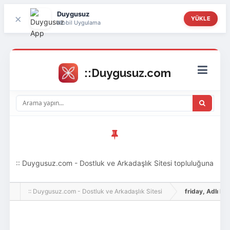
Duygusuz
×
YÜKLE
Mobil Uygulama
:: Duygusuz.com - Dostluk ve Arkadaşlık Sitesi topluluğuna
hoş geldin ziyaretçi! Aramıza katılmak istersen kayıt
:: Duygusuz.com - Dostluk ve Arkadaşlık Sitesi
friday, Adlı Kull
olabilirsin, oldukça kolay ve zahmetsizdir.