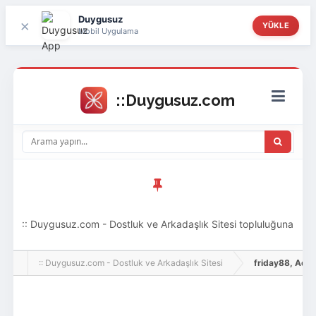
Duygusuz
×
YÜKLE
Mobil Uygulama
:: Duygusuz.com - Dostluk ve Arkadaşlık Sitesi topluluğuna
hoş geldin ziyaretçi! Aramıza katılmak istersen kayıt
:: Duygusuz.com - Dostluk ve Arkadaşlık Sitesi
friday88, Adlı K
olabilirsin, oldukça kolay ve zahmetsizdir.