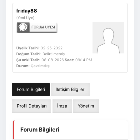
Giriş Yap
Üye Ol
friday88
(Yeni Üye)
Üyelik Tarihi:
02-25-2022
Doğum Tarihi:
Belirtilmemiş
Şu anki Tarih:
08-08-2026
Saat:
09:14 PM
Durum:
Çevrimdışı
Forum Bilgileri
İletişim Bilgileri
Profil Detayları
İmza
Yönetim
Forum Bilgileri