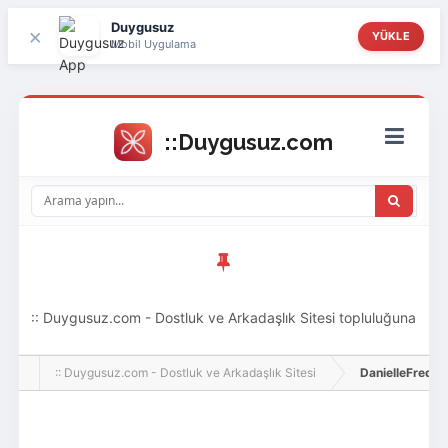
Duygusuz
×
YÜKLE
Mobil Uygulama
:: Duygusuz.com - Dostluk ve Arkadaşlık Sitesi topluluğuna
hoş geldin ziyaretçi! Aramıza katılmak istersen kayıt
:: Duygusuz.com - Dostluk ve Arkadaşlık Sitesi
DanielleFrederic
olabilirsin, oldukça kolay ve zahmetsizdir.