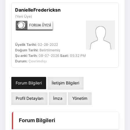
Giriş Yap
Üye Ol
DanielleFredericksn
(Yeni Üye)
Üyelik Tarihi:
02-28-2022
Doğum Tarihi:
Belirtilmemiş
Şu anki Tarih:
08-07-2026
Saat:
05:32 PM
Durum:
Çevrimdışı
Forum Bilgileri
İletişim Bilgileri
Profil Detayları
İmza
Yönetim
Forum Bilgileri