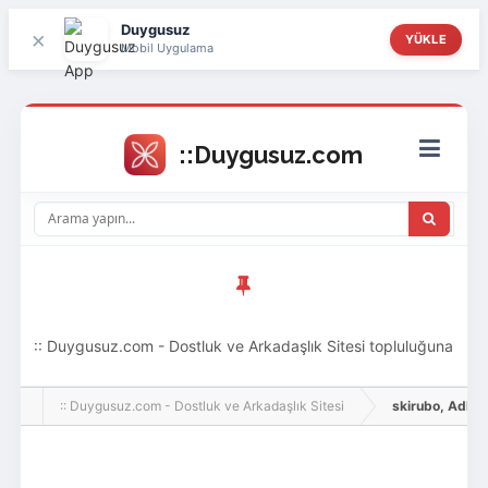
Duygusuz
×
YÜKLE
Mobil Uygulama
:: Duygusuz.com - Dostluk ve Arkadaşlık Sitesi topluluğuna
hoş geldin ziyaretçi! Aramıza katılmak istersen kayıt
:: Duygusuz.com - Dostluk ve Arkadaşlık Sitesi
skirubo, Adlı Kul
olabilirsin, oldukça kolay ve zahmetsizdir.