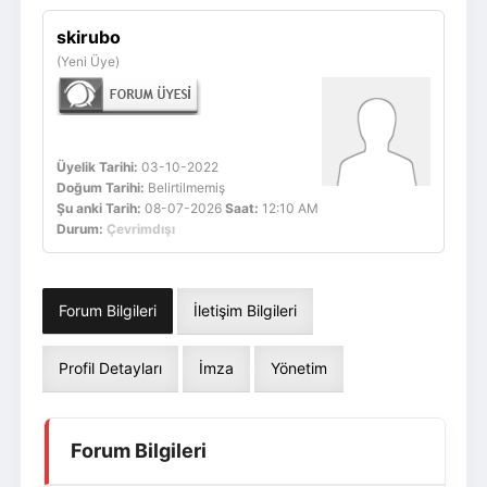
Giriş Yap
Üye Ol
skirubo
(Yeni Üye)
Üyelik Tarihi:
03-10-2022
Doğum Tarihi:
Belirtilmemiş
Şu anki Tarih:
08-07-2026
Saat:
12:10 AM
Durum:
Çevrimdışı
Forum Bilgileri
İletişim Bilgileri
Profil Detayları
İmza
Yönetim
Forum Bilgileri