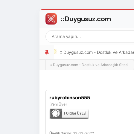
:: Duygusuz.com - Dostluk ve Arkadaşlı
:: Duygusuz.com - Dostluk ve Arkadaşlık Sitesi
oldukça kolay ve zahmetsizdir.
rubyrobinson555
(Yeni Üye)
Üyelik Tarihi:
03-13-2022