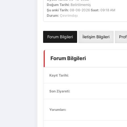
Doğum Tarihi:
Belirtilmemiş
Şu anki Tarih:
08-06-2026
Saat:
09:18 AM
Durum:
Çevrimdışı
Forum Bilgileri
İletişim Bilgileri
Prof
Forum Bilgileri
Kayıt Tarihi:
Son Ziyareti:
Yorumları: