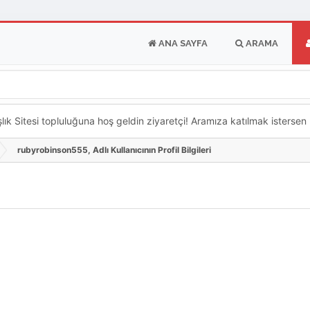
ANA SAYFA
ARAMA
k Sitesi topluluğuna hoş geldin ziyaretçi! Aramıza katılmak istersen ka
rubyrobinson555, Adlı Kullanıcının Profil Bilgileri