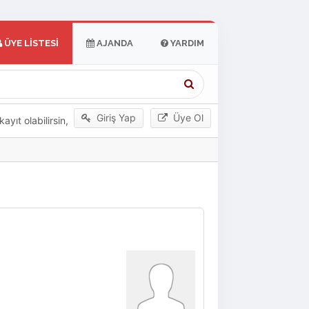
ÜYE LISTESI
AJANDA
YARDIM
Giriş Yap
Üye Ol
yıt olabilirsin,