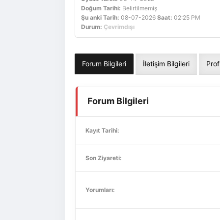
Doğum Tarihi:
Belirtilmemiş
Şu anki Tarih:
08-07-2026
Saat:
02:25 PM
Durum:
Çevrimdışı
Forum Bilgileri
İletişim Bilgileri
Prof
Forum Bilgileri
Kayıt Tarihi:
Son Ziyareti:
Yorumları: