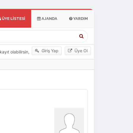
ÜYE LISTESI
AJANDA
YARDIM
Giriş Yap
Üye Ol
yıt olabilirsin,