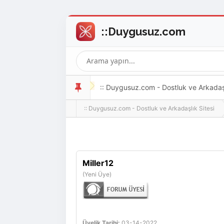
:: Duygusuz.com - Dostluk ve Arkadaşlı
:: Duygusuz.com - Dostluk ve Arkadaşlık Sitesi
oldukça kolay ve zahmetsizdir.
Miller12
(Yeni Üye)
Üyelik Tarihi:
03-14-2022