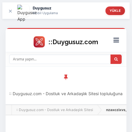
Duygusuz
×
YÜKLE
Mobil Uygulama
:: Duygusuz.com - Dostluk ve Arkadaşlık Sitesi topluluğuna
hoş geldin ziyaretçi! Aramıza katılmak istersen kayıt
:: Duygusuz.com - Dostluk ve Arkadaşlık Sitesi
nzaxczixvs, Adlı
olabilirsin, oldukça kolay ve zahmetsizdir.