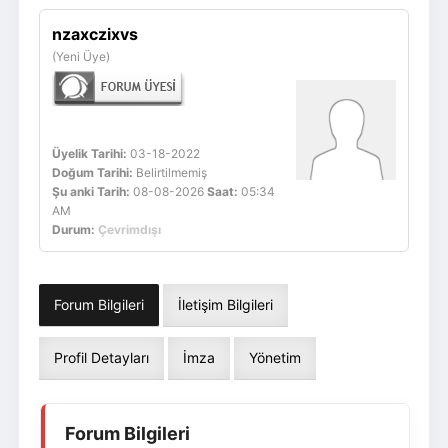
Giriş Yap
Üye Ol
nzaxczixvs
(Yeni Üye)
Üyelik Tarihi:
03-18-2022
Doğum Tarihi:
Belirtilmemiş
Şu anki Tarih:
08-08-2026
Saat:
05:34
AM
Durum:
Çevrimdışı
Forum Bilgileri
İletişim Bilgileri
Profil Detayları
İmza
Yönetim
Forum Bilgileri