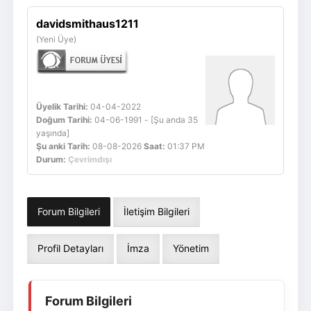
Giriş Yap
Üye Ol
davidsmithaus1211
(Yeni Üye)
Üyelik Tarihi:
04-04-2022
Doğum Tarihi:
04-06-1991 - [Şu anda 35
yaşında]
Şu anki Tarih:
08-08-2026
Saat:
01:37 PM
Durum:
Çevrimdışı
Forum Bilgileri
İletişim Bilgileri
Profil Detayları
İmza
Yönetim
Forum Bilgileri