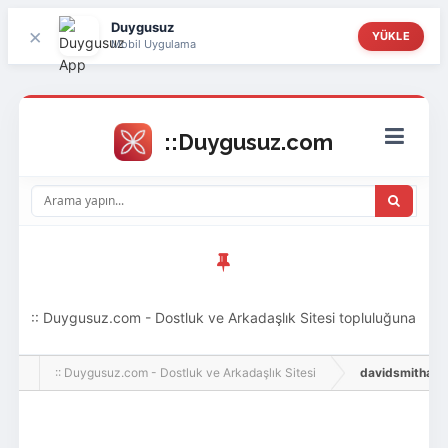
Duygusuz
×
YÜKLE
Mobil Uygulama
:: Duygusuz.com - Dostluk ve Arkadaşlık Sitesi topluluğuna
hoş geldin ziyaretçi! Aramıza katılmak istersen kayıt
:: Duygusuz.com - Dostluk ve Arkadaşlık Sitesi
davidsmithaus121
olabilirsin, oldukça kolay ve zahmetsizdir.