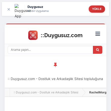
Duygusuz
×
YÜKLE
Mobil Uygulama
:: Duygusuz.com - Dostluk ve Arkadaşlık Sitesi topluluğuna
hoş geldin ziyaretçi! Aramıza katılmak istersen kayıt
:: Duygusuz.com - Dostluk ve Arkadaşlık Sitesi
RachelMorgan, Ad
olabilirsin, oldukça kolay ve zahmetsizdir.