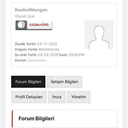
Giriş Yap
Üye Ol
RachelMorgan
(Cezalı Üye)
Üyelik Tarihi:
04-17-2022
Doğum Tarihi:
Belirtilmemiş
Şu anki Tarih:
08-09-2026
Saat:
06:49 PM
Durum:
Çevrimdışı
Forum Bilgileri
İletişim Bilgileri
Profil Detayları
İmza
Yönetim
Forum Bilgileri