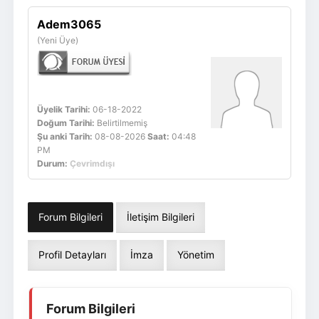
Giriş Yap
Üye Ol
Adem3065
(Yeni Üye)
Üyelik Tarihi:
06-18-2022
Doğum Tarihi:
Belirtilmemiş
Şu anki Tarih:
08-08-2026
Saat:
04:48
PM
Durum:
Çevrimdışı
Forum Bilgileri
İletişim Bilgileri
Profil Detayları
İmza
Yönetim
Forum Bilgileri