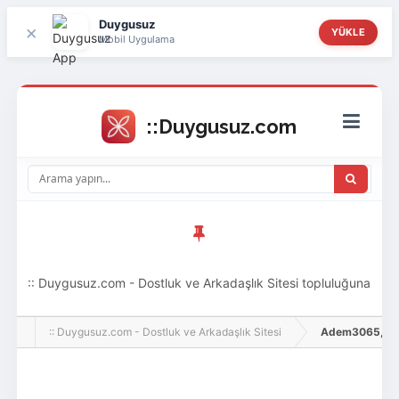
Duygusuz
×
YÜKLE
Mobil Uygulama
:: Duygusuz.com - Dostluk ve Arkadaşlık Sitesi topluluğuna
hoş geldin ziyaretçi! Aramıza katılmak istersen kayıt
:: Duygusuz.com - Dostluk ve Arkadaşlık Sitesi
Adem3065, Adlı 
olabilirsin, oldukça kolay ve zahmetsizdir.