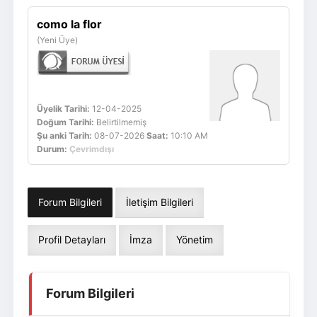
Giriş Yap
Üye Ol
como la flor
(Yeni Üye)
Üyelik Tarihi:
12-04-2025
Doğum Tarihi:
Belirtilmemiş
Şu anki Tarih:
08-07-2026
Saat:
10:10 AM
Durum:
Çevrimdışı
Forum Bilgileri
İletişim Bilgileri
Profil Detayları
İmza
Yönetim
Forum Bilgileri