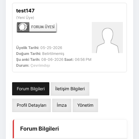
Giriş Yap
Üye Ol
test147
(Yeni Üye)
Üyelik Tarihi:
05-25-2026
Doğum Tarihi:
Belirtilmemiş
Şu anki Tarih:
08-06-2026
Saat:
06:56 PM
Durum:
Çevrimdışı
Forum Bilgileri
İletişim Bilgileri
Profil Detayları
İmza
Yönetim
Forum Bilgileri