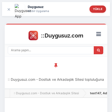
Duygusuz
×
YÜKLE
Mobil Uygulama
:: Duygusuz.com - Dostluk ve Arkadaşlık Sitesi topluluğuna
hoş geldin ziyaretçi! Aramıza katılmak istersen kayıt
:: Duygusuz.com - Dostluk ve Arkadaşlık Sitesi
test147, Adlı Kul
olabilirsin, oldukça kolay ve zahmetsizdir.