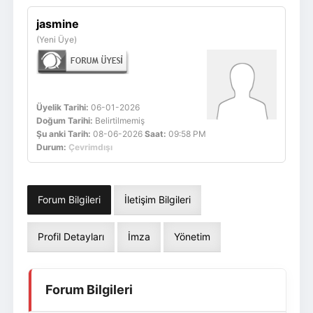
Giriş Yap
Üye Ol
jasmine
(Yeni Üye)
Üyelik Tarihi:
06-01-2026
Doğum Tarihi:
Belirtilmemiş
Şu anki Tarih:
08-06-2026
Saat:
09:58 PM
Durum:
Çevrimdışı
Forum Bilgileri
İletişim Bilgileri
Profil Detayları
İmza
Yönetim
Forum Bilgileri