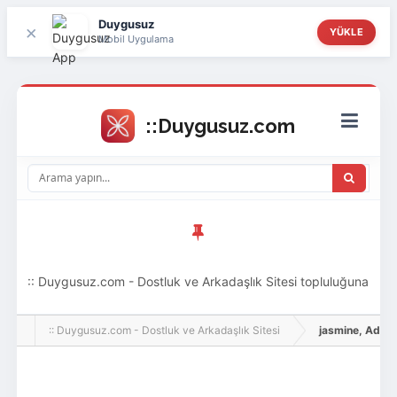
Duygusuz
×
YÜKLE
Mobil Uygulama
:: Duygusuz.com - Dostluk ve Arkadaşlık Sitesi topluluğuna
hoş geldin ziyaretçi! Aramıza katılmak istersen kayıt
:: Duygusuz.com - Dostluk ve Arkadaşlık Sitesi
jasmine, Adlı Kul
olabilirsin, oldukça kolay ve zahmetsizdir.