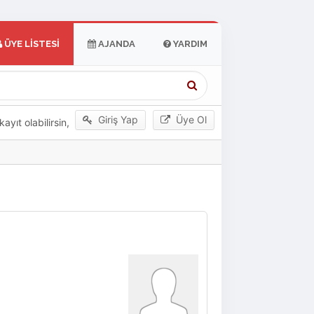
ÜYE LISTESI
AJANDA
YARDIM
Giriş Yap
Üye Ol
yıt olabilirsin,