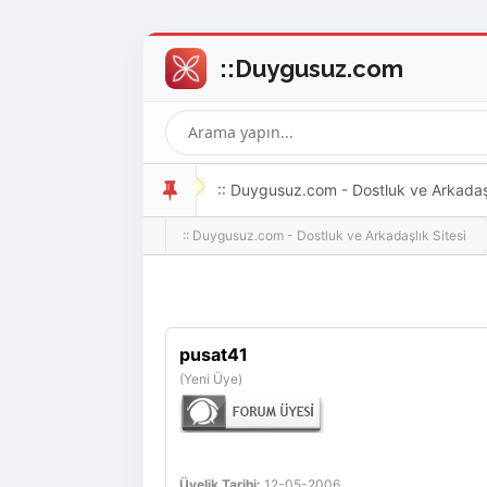
:: Duygusuz.com - Dostluk ve Arkadaşlı
:: Duygusuz.com - Dostluk ve Arkadaşlık Sitesi
oldukça kolay ve zahmetsizdir.
pusat41
(Yeni Üye)
Üyelik Tarihi:
12-05-2006