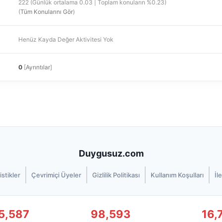
222 (Günlük ortalama 0.03 | Toplam konuların %0.23)
(
Tüm Konularını Gör
)
Henüz Kayda Değer Aktivitesi Yok
0
[
Ayrıntılar
]
Duygusuz.com
istikler
Çevrimiçi Üyeler
Gizlilik Politikası
Kullanım Koşulları
İl
5,587
98,593
16,