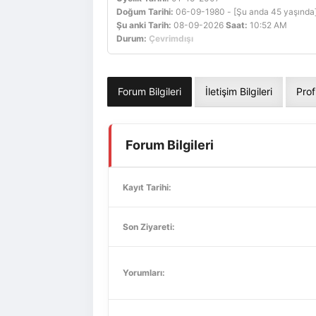
Doğum Tarihi:
06-09-1980 - [Şu anda 45 yaşında
Şu anki Tarih:
08-09-2026
Saat:
10:52 AM
Durum:
Çevrimdışı
Forum Bilgileri
İletişim Bilgileri
Prof
Forum Bilgileri
Kayıt Tarihi:
Son Ziyareti:
Yorumları: