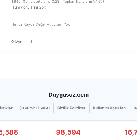
1,642 (Günlük ortalama 0.23 | Toplam konuların %1.67)
(
Tüm Konularını Gör
)
Henüz Kayda Değer Aktivitesi Yok
0
[
Ayrıntılar
]
Duygusuz.com
istikler
Çevrimiçi Üyeler
Gizlilik Politikası
Kullanım Koşulları
İl
5,588
98,594
16,