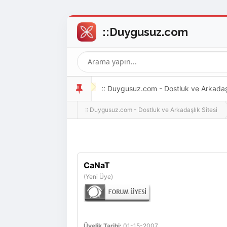
:: Duygusuz.com - Dostluk ve Arkadaşlı
:: Duygusuz.com - Dostluk ve Arkadaşlık Sitesi
oldukça kolay ve zahmetsizdir.
CaNaT
(Yeni Üye)
Üyelik Tarihi:
01-15-2007