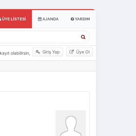
ÜYE LISTESI
AJANDA
YARDIM
Giriş Yap
Üye Ol
yıt olabilirsin,