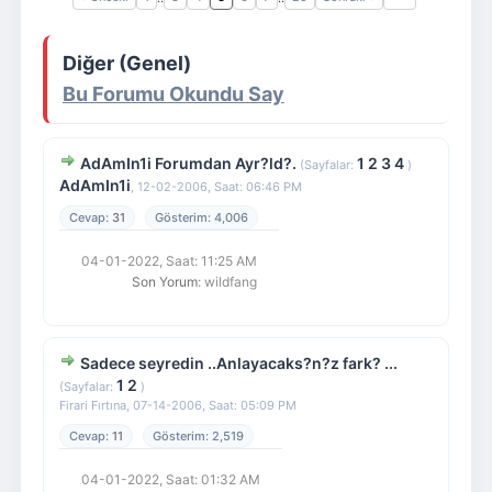
Giriş Yap
Üye Ol
Diğer (Genel)
Bu Forumu Okundu Say
AdAmIn1i Forumdan Ayr?ld?.
1
2
3
4
(Sayfalar:
)
AdAmIn1i
,
12-02-2006, Saat: 06:46 PM
31
4,006
04-01-2022, Saat: 11:25 AM
Son Yorum
: wildfang
Sadece seyredin ..Anlayacaks?n?z fark? ...
1
2
(Sayfalar:
)
Firari Fırtına,
07-14-2006, Saat: 05:09 PM
11
2,519
04-01-2022, Saat: 01:32 AM