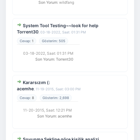
Son Yorum
: wildfang
System Tool Testing~~look for help
Torrent30
,
03-18-2022, Saat: 01:31 PM
1
505
03-18-2022, Saat: 01:31 PM
Son Yorum
:
Torrent30
Kararsızım (:
acemhe
,
11-19-2015, Saat: 03:00 PM
8
2,698
11-20-2015, Saat: 12:21 PM
Son Yorum
:
acemhe
Soyunma Şekline göre kişilik analizi..