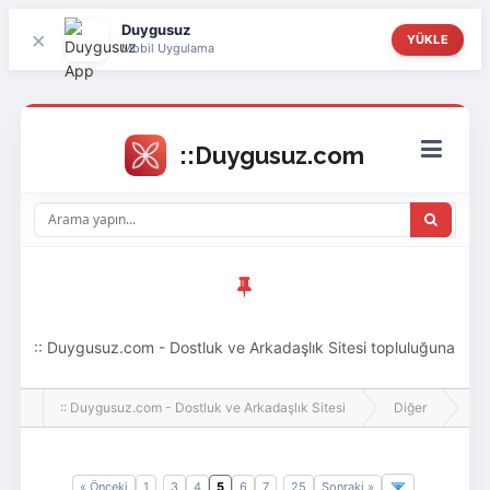
Duygusuz
×
YÜKLE
Mobil Uygulama
:: Duygusuz.com - Dostluk ve Arkadaşlık Sitesi topluluğuna
hoş geldin ziyaretçi! Aramıza katılmak istersen kayıt
:: Duygusuz.com - Dostluk ve Arkadaşlık Sitesi
Diğer
Di
olabilirsin, oldukça kolay ve zahmetsizdir.
« Önceki
1
3
4
5
6
7
25
Sonraki »
..
..