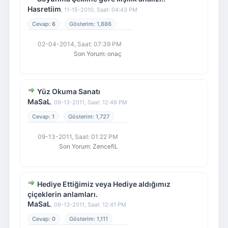
Hasretiim
,
11-15-2010, Saat: 04:43 PM
6
1,886
02-04-2014, Saat: 07:39 PM
Son Yorum
:
onaç
Yüz Okuma Sanatı
MaSaL
,
09-13-2011, Saat: 12:49 PM
1
1,727
09-13-2011, Saat: 01:22 PM
Son Yorum
:
ZencefiL
Hediye Ettiğimiz veya Hediye aldığımız
çiçeklerin anlamları.
MaSaL
,
09-13-2011, Saat: 12:41 PM
0
1,111