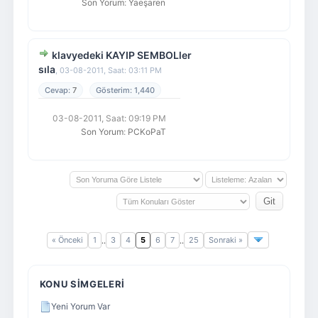
Son Yorum
:
Yaeşaren
klavyedeki KAYIP SEMBOLler
sıla
,
03-08-2011, Saat: 03:11 PM
7
1,440
03-08-2011, Saat: 09:19 PM
Son Yorum
:
PCKoPaT
« Önceki
1
3
4
5
6
7
25
Sonraki »
..
..
KONU SIMGELERI
Yeni Yorum Var